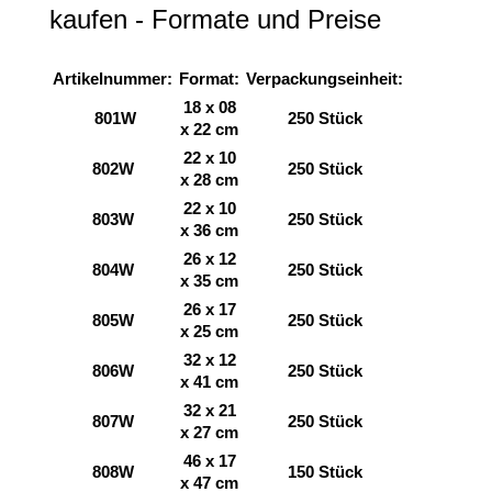
kaufen - Formate und Preise
Artikelnummer:
Format:
Verpackungseinheit:
18 x 08
801W
250 Stück
x 22 cm
22 x 10
802W
250 Stück
x 28 cm
22 x 10
803W
250 Stück
x 36 cm
26 x 12
804W
250 Stück
x 35 cm
26 x 17
805W
250 Stück
x 25 cm
32 x 12
806W
250 Stück
x 41 cm
32 x 21
807W
250 Stück
x 27 cm
46 x 17
808W
150 Stück
x 47 cm