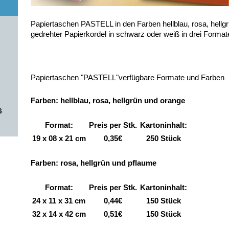
Papiertaschen PASTELL in den Farben hellblau, rosa, hellg
gedrehter Papierkordel in schwarz oder weiß in drei Format
Papiertaschen "PASTELL"verfügbare Formate und Farben
Farben: hellblau, rosa, hellgrün und orange
6
Format:
Preis per Stk.
Kartoninhalt:
19 x 08 x 21 cm
0,35€
250 Stück
Farben: rosa, hellgrün und pflaume
Format:
Preis per Stk.
Kartoninhalt:
24 x 11 x 31 cm
0,44€
150 Stück
32 x 14 x 42 cm
0,51€
150 Stück