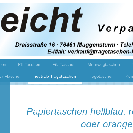
hen
PE Taschen
Filz Taschen
Mehrwegtaschen
ür Flaschen
neutrale Tragetaschen
Tragetaschen
Kon
Papiertaschen hellblau, r
oder orange