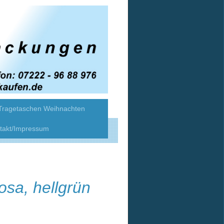
Tragetaschen Weihnachten
takt/Impressum
osa, hellgrün