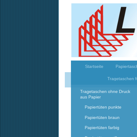
Startseite
Papiertasc
Tragetaschen f
Tragetaschen ohne Druck
aus Papier
Papiertüten punkte
Papiertüten braun
Papiertüten farbig