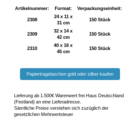
Artikelnummer:
Format:
Verpackungseinheit:
24 x 11 x
2308
150 Stück
31 cm
32 x 14 x
2309
150 Stück
42 cm
40 x 16 x
2310
150 Stück
45 cm
Papiertragetaschen gold oder silber kaufen
Lieferung ab 1.500€ Warenwert frei Haus Deutschland
(Festland) an eine Lieferadresse.
Sämtliche Preise verstehen sich zuzüglich der
gesetzlichen Mehrwertsteuer