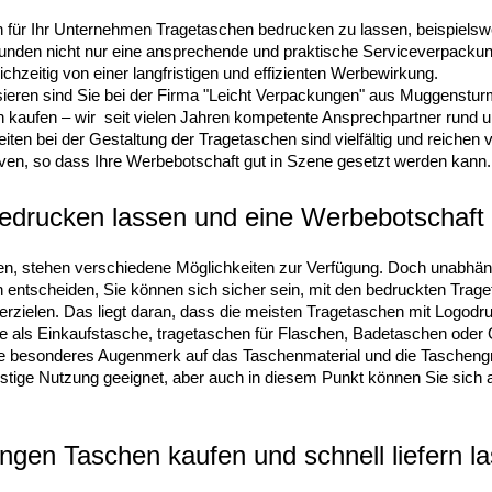
n für Ihr Unternehmen Tragetaschen bedrucken zu lassen, beispielsw
Kunden nicht nur eine ansprechende und praktische Serviceverpackun
eichzeitig von einer langfristigen und effizienten Werbewirkung.
ieren sind Sie bei der Firma "Leicht Verpackungen" aus Muggensturm
n kaufen – wir seit vielen Jahren kompetente Ansprechpartner run
iten bei der Gestaltung der Tragetaschen sind vielfältig und reiche
ven, so dass Ihre Werbebotschaft gut in Szene gesetzt werden kann.
edrucken lassen und eine Werbebotschaft i
, stehen verschiedene Möglichkeiten zur Verfügung. Doch unabhäng
ch entscheiden, Sie können sich sicher sein, mit den bedruckten Trag
zielen. Das liegt daran, dass die meisten Tragetaschen mit Logodruck
ise als Einkaufstasche, tragetaschen für Flaschen, Badetaschen ode
e besonderes Augenmerk auf das Taschenmaterial und die Taschengr
ristige Nutzung geeignet, aber auch in diesem Punkt können Sie sich 
ngen Taschen kaufen und schnell liefern l