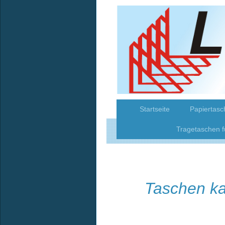
Startseite
Papiertasc
Tragetaschen f
Taschen ka