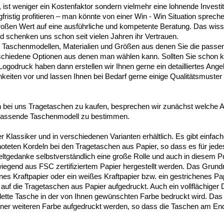
ist weniger ein Kostenfaktor sondern vielmehr eine lohnende Investi
gfristig profitieren – man könnte von einer Win - Win Situation spre
großen Wert auf eine ausführliche und kompetente Beratung. Das wis
 schenken uns schon seit vielen Jahren ihr Vertrauen.
an Taschenmodellen, Materialien und Größen aus denen Sie die passe
rschiedene Optionen aus denen man wählen kann. Sollten Sie schon k
odruck haben dann erstellen wir Ihnen gerne ein detailliertes Angebo
keiten vor und lassen Ihnen bei Bedarf gerne einige Qualitätsmuste
 bei uns Tragetaschen zu kaufen, besprechen wir zunächst welche 
 passende Taschenmodell zu bestimmen.
 Klassiker und in verschiedenen Varianten erhältlich. Es gibt einfac
oteten Kordeln bei den Tragetaschen aus Papier, so dass es für jed
eltgedanke selbstverständlich eine große Rolle und auch in diesem
iegend aus FSC zertifiziertem Papier hergestellt werden. Das Grund
nes Kraftpapier oder ein weißes Kraftpapier bzw. ein gestrichenes Pa
uf die Tragetaschen aus Papier aufgedruckt. Auch ein vollflächiger 
lette Tasche in der von Ihnen gewünschten Farbe bedruckt wird. Da
iner weiteren Farbe aufgedruckt werden, so dass die Taschen am En