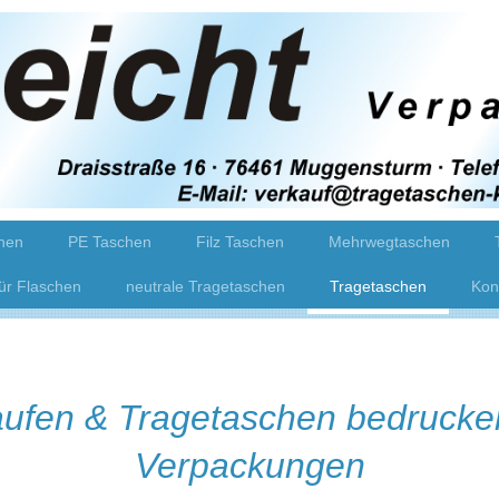
hen
PE Taschen
Filz Taschen
Mehrwegtaschen
ür Flaschen
neutrale Tragetaschen
Tragetaschen
Kon
ufen & Tragetaschen bedrucken
Verpackungen